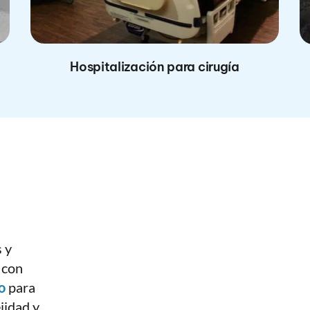
Hospitalización para cirugía
y 
certificados; así como médicos titulados con 
o
 para 
idad y 